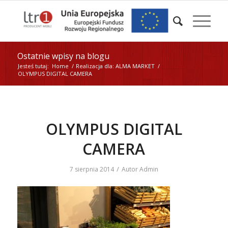
Ostatnie wpisy na blogu
Jesteś tutaj:
Home
/
Realizacja dla: ALMA MARKET
/
OLYMPUS DIGITAL CAMERA
OLYMPUS DIGITAL
CAMERA
/
7 sierpnia 2014
Autor
Admin