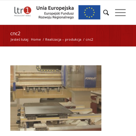
cnc2
Jesteś tutaj:
Home
/
Realizacja – produkcja
/
cnc2