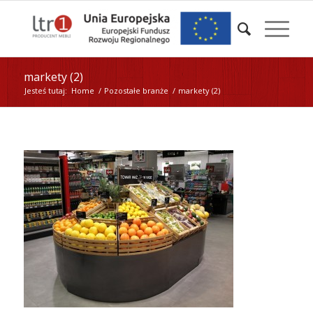
markety (2)
Jesteś tutaj:
Home
/
Pozostałe branże
/
markety (2)